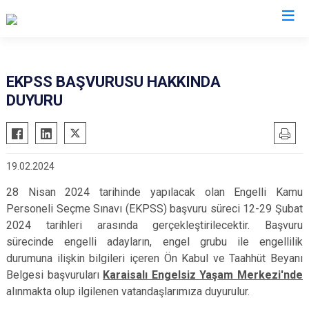
Adana
EKPSS BAŞVURUSU HAKKINDA
DUYURU
Aladağ
Saimbeyli
Ceyhan
Seyhan
Feke
Tufanbeyli
19.02.2024
İmamoğlu
Yumurtalık
28 Nisan 2024 tarihinde yapılacak olan Engelli Kamu
Karaisalı
Yüreğir
Personeli Seçme Sınavı (EKPSS) başvuru süreci 12-29 Şubat
Karataş
Sarıçam
2024 tarihleri arasında gerçekleştirilecektir. Başvuru
Kozan
Çukurova
sürecinde engelli adayların, engel grubu ile engellilik
Pozantı
durumuna ilişkin bilgileri içeren Ön Kabul ve Taahhüt Beyanı
Belgesi başvuruları
Karaisalı Engelsiz Yaşam Merkezi'nde
alınmakta olup ilgilenen vatandaşlarımıza duyurulur.