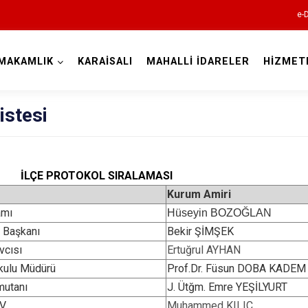
e-
MAKAMLIK
KARAİSALI
MAHALLİ İDARELER
HİZMET
Adana
istesi
İLÇE PROTOKOL SIRALAMASI
Kurum Amiri
Aladağ
amı
Hüseyin BOZOĞLAN
Ceyhan
e Başkanı
Bekir ŞİMŞEK
vcısı
Ertuğrul AYHAN
Feke
kulu Müdürü
Prof.Dr. Füsun DOBA KADEM
İmamoğlu
mutanı
J. Ütğm. Emre YEŞİLYURT
Karaisalı
V.
Muhammed KILIÇ