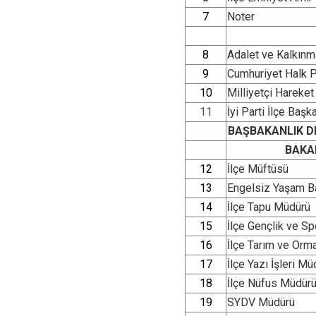
7
Noter
8
Adalet ve Kalkınma
9
Cumhuriyet Halk Pa
10
Milliyetçi Hareket
11
İyi Parti İlçe Başk
BAŞBAKANLIK DE
BAKA
12
İlçe Müftüsü
13
Engelsiz Yaşam B
14
İlçe Tapu Müdürü
15
İlçe Gençlik ve S
16
İlçe Tarım ve Or
17
İlçe Yazı İşleri Mü
18
İlçe Nüfus Müdür
19
SYDV Müdürü