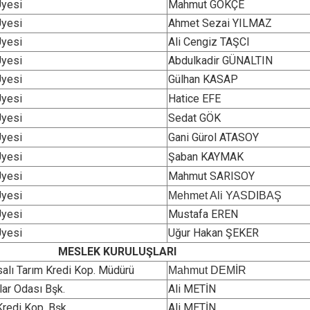
Üyesi
Mahmut GÖKÇE
Üyesi
Ahmet Sezai YILMAZ
Üyesi
Ali Cengiz TAŞCI
Üyesi
Abdulkadir GÜNALTIN
Üyesi
Gülhan KASAP
Üyesi
Hatice EFE
Üyesi
Sedat GÖK
Üyesi
Gani Gürol ATASOY
Üyesi
Şaban KAYMAK
Üyesi
Mahmut SARISOY
Üyesi
Mehmet Ali YASDIBAŞ
Üyesi
Mustafa EREN
Üyesi
Uğur Hakan ŞEKER
MESLEK KURULUŞLARI
salı Tarım Kredi Kop. Müdürü
Mahmut DEMİR
lar Odası Bşk.
Ali METİN
Kredi Kop. Bşk.
Ali METİN