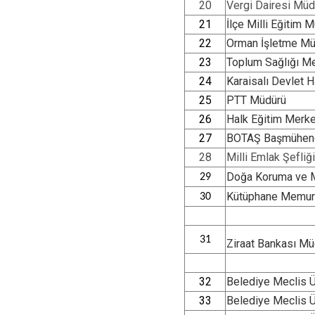
20
Vergi Dairesi Müdü
21
İlçe Milli Eğitim 
22
Orman İşletme Mü
23
Toplum Sağlığı M
24
Karaisalı Devlet 
25
PTT Müdürü
26
Halk Eğitim Merk
27
BOTAŞ Başmühend
28
Milli Emlak Şefliği
Doğa Koruma ve Mi
29
Kütüphane Memur
30
31
Ziraat Bankası Mü
32
Belediye Meclis 
33
Belediye Meclis 