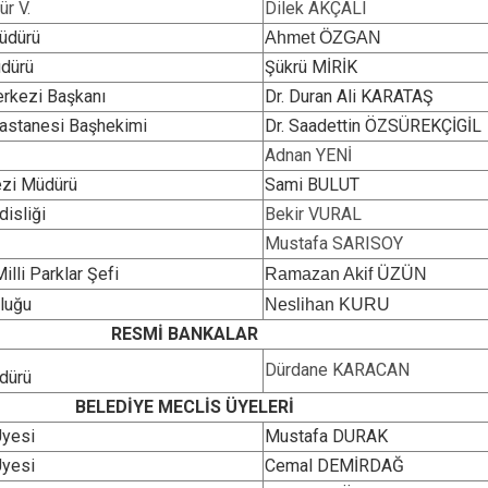
r V.
Dilek AKÇALI
Müdürü
Ahmet ÖZGAN
dürü
Şükrü MİRİK
erkezi Başkanı
Dr. Duran Ali KARATAŞ
Hastanesi Başhekimi
Dr. Saadettin ÖZSÜREKÇİGİL
Adnan YENİ
ezi Müdürü
Sami BULUT
isliği
Bekir VURAL
Mustafa SARISOY
lli Parklar Şefi
Ramazan Akif ÜZÜN
luğu
Neslihan KURU
RESMİ BANKALAR
Dürdane KARACAN
dürü
BELEDİYE MECLİS ÜYELERİ
Üyesi
Mustafa DURAK
Üyesi
Cemal DEMİRDAĞ