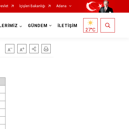
Devlet
İçişleri Bakanlığı
Adana
LERİMİZ
GÜNDEM
İLETİŞİM
27
°C
Saimbeyli
Seyhan
Tufanbeyli
Yumurtalık
Yüreğir