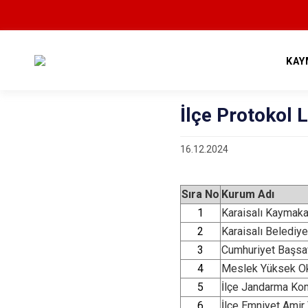
KAY
İlçe Protokol L
16.12.2024
Sıra No
Kurum Adı
1
Karaisalı Kaymak
2
Karaisalı Belediy
3
Cumhuriyet Başsa
4
Meslek Yüksek O
5
İlçe Jandarma Ko
6
İlçe Emniyet Amir 