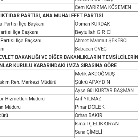
Karataş
Cem KARİZMA KÖSEMEN
İKTİDAR PARTİSİ, ANA MUHALEFET PARTİSİ
Kozan
 Partisi İlçe Başkanı
Osman KURDAK
Pozantı
rtisi İlçe Başkanı
Beytullah GİRİCİ
 Partisi İlçe Başkanı
Ahmet Mahmut ŞEKERCİ
anı
Babacan ÖVEÇ
VLET BAKANLIĞI VE DİĞER BAKANLIKLARIN TEMSİLCİLERİN
NLAR KURULU KARARINDAKİ İMZA SIRASINA GÖRE
Melik AKDOĞMUŞ
akım Reh. Merkezi Müdürü
Şükrü APAYDIN
Ayşe Gül KURTAR BAŞMAN
por Hizmetleri Müdürü
Arif YILMAZ
man Müdürü
Pınar DÖLEK
dürü
Orhan BAKIR
ü
İsmail ÇELİKKIRAN
Suna ÇİMELİ