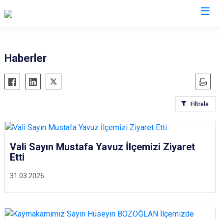
Adana
Haberler
Aladağ
Saimbeyli
Ceyhan
Seyhan
Filtrele
Feke
Tufanbeyli
İmamoğlu
Yumurtalık
Karaisalı
Yüreğir
Vali Sayın Mustafa Yavuz İlçemizi Ziyaret
Karataş
Sarıçam
Etti
Kozan
Çukurova
31.03.2026
Pozantı