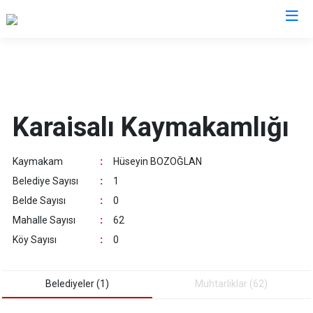
Adana
Aladağ
Saimbeyli
Karaisalı Kaymakamlığı
Ceyhan
Seyhan
Feke
Tufanbeyli
Kaymakam
:
Hüseyin BOZOĞLAN
İmamoğlu
Yumurtalık
Belediye Sayısı
:
1
Karaisalı
Yüreğir
Belde Sayısı
:
0
Karataş
Sarıçam
Mahalle Sayısı
:
62
Kozan
Çukurova
Köy Sayısı
:
0
Pozantı
Belediyeler (1)
Muhtarliklar (62)