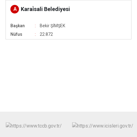
Karai̇sali Belediyesi
A
Başkan
Bekir ŞİMŞEK
Nüfus
22.872