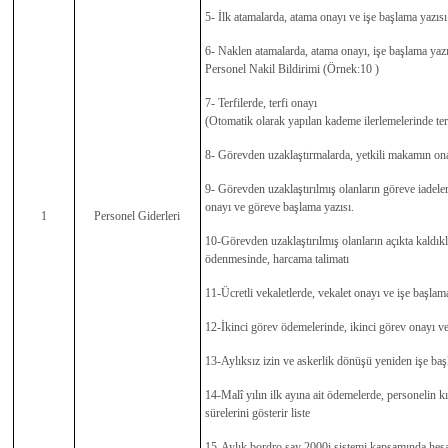
5- İlk atamalarda, atama onayı ve işe başlama yazısı
6- Naklen atamalarda, atama onayı, işe başlama yazı
Personel Nakil Bildirimi (Örnek:10 )
7- Terfilerde, terfi onayı
(Otomatik olarak yapılan kademe ilerlemelerinde ter
8- Görevden uzaklaştırmalarda, yetkili makamın ona
9- Görevden uzaklaştırılmış olanların göreve iadele
onayı ve göreve başlama yazısı.
1
Personel Giderleri
10-Görevden uzaklaştırılmış olanların açıkta kaldıkla
ödenmesinde, harcama talimatı
11-Ücretli vekaletlerde, vekalet onayı ve işe başlama
12-İkinci görev ödemelerinde, ikinci görev onayı ve
13-Aylıksız izin ve askerlik dönüşü yeniden işe baş
14-Malî yılın ilk ayına ait ödemelerde, personelin 
sürelerini gösterir liste
15-Aylık bordro say 2000i sistemi kapsamında hesap