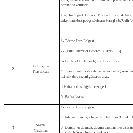
ortamında verilmez
16-Şahıs Sigorta Primi ve Bireysel Emeklilik Katkı 
dekont,makbuz,poliçe,sözleşme örneği v.b.(Gelir V
1- Ödeme Emri Belgesi
2- Çeşitli Ödemeler Bordrosu (Örnek : 13)
3- Ek Ders Ücreti Çizelgesi (Örnek : 15 )
Ek Çalışma
2
4- Öğretim yılının ilk ödeme belgesine bağlanan der
Karşılıkları
haftalık ders saatini gösteren onay,
5-Haftalık ders dağılım çizelgesi
6- Banka Listesi
1- Ödeme Emri Belgesi
2- Aile yardımında; aile yardımı bildirimi (Örnek : 
Sosyal
3- Doğum yardımında; doğum olayının meydana gel
3
Yardımlar
ve tarihi belirten ilgilinin dilekçesi