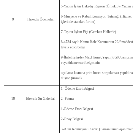
5-Yapım İşleri Hakediş Raporu (Örnek:3) (Yapım i
6-Muayene ve Kabul Komisyon Tutanağı (Hizmet
9
Hakediş Ödemeleri
işlerinde standart formu)
7-Taşınır İşlem Fişi (Gereken Hallerde)
8-4734 sayılı Kamu İhale Kanununun 22/f maddesi 
tevsik edici belge
9-İhaleli işlerde (Mal,Hizmet,Yapım)SGK'dan prim
veya ödeme emri belgesinin
açıklama kısmına prim borcu sorgulaması yapıldı v
düşme (imzalı)
1- Ödeme Emri Belgesi
10
Elektrik Su Giderleri
2- Fatura
1-Ödeme Emri Belgesi
2-Onay Belgesi
3-Alım Komisyonu Kararı (Parasal limiti aşan mal 