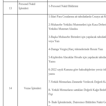
Personel Nakil
1-Personel Nakil Bildirimi
13
İşlemleri
1-İdari Para Cezalarına ait tahsilatlarda Cezaya ait
2-Muhasebe Yetkilisi Mutemetleri için Kasa Defteri
Yetkilisi Mutemet Alındısı
3-Başka Muhasebe Birimleri için yapılacak tahsilat
veya Yazı
4-Damga Vergisi,Harç ödemelerinde Resmi Yazı
5-Kişilerden Alacaklar Hesabı için yapılacak tahsil
Yazısı
6-2022 sayılı Kanuna göre haksahiplerine yersiz ö
yazısı
7-Yetkili Memurlara Zimmetle Verilecek Değerli Kağ
14
Vezne İşlemleri
8- Yetkili Memurların sattıkları Değerli Kağıt Bede
Fişi
9- İhale İşlemlerinde, Dairesince Bildirilen Nakit G