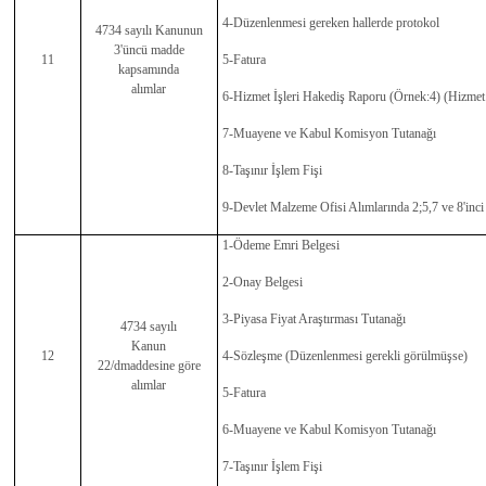
4-Düzenlenmesi gereken hallerde protokol
4734 sayılı Kanunun
3'üncü madde
11
5-Fatura
kapsamında
alımlar
6-Hizmet İşleri Hakediş Raporu (Örnek:4) (Hizmet 
7-Muayene ve Kabul Komisyon Tutanağı
8-Taşınır İşlem Fişi
9-Devlet Malzeme Ofisi Alımlarında 2;5,7 ve 8'inci
1-Ödeme Emri Belgesi
2-Onay Belgesi
3-Piyasa Fiyat Araştırması Tutanağı
4734 sayılı
Kanun
12
4-Sözleşme (Düzenlenmesi gerekli görülmüşse)
22/dmaddesine göre
alımlar
5-Fatura
6-Muayene ve Kabul Komisyon Tutanağı
7-Taşınır İşlem Fişi