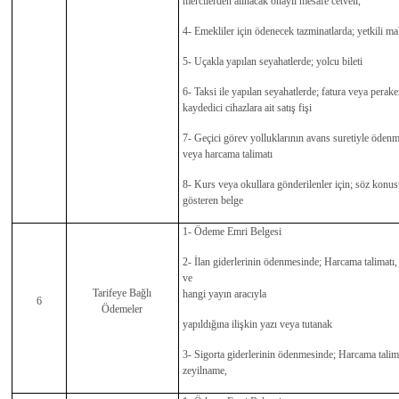
mercilerden alınacak onaylı mesafe cetveli,
4- Emekliler için ödenecek tazminatlarda; yetkili 
5- Uçakla yapılan seyahatlerde; yolcu bileti
6- Taksi ile yapılan seyahatlerde; fatura veya perak
kaydedici cihazlara ait satış fişi
7- Geçici görev yolluklarının avans suretiyle öden
veya harcama talimatı
8- Kurs veya okullara gönderilenler için; söz konus
gösteren belge
1- Ödeme Emri Belgesi
2- İlan giderlerinin ödenmesinde; Harcama talimatı, 
ve
Tarifeye Bağlı
hangi yayın aracıyla
6
Ödemeler
yapıldığına ilişkin yazı veya tutanak
3- Sigorta giderlerinin ödenmesinde; Harcama talima
zeyilname,