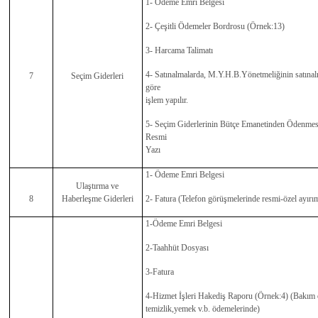
1- Ödeme Emri Belgesi
2- Çeşitli Ödemeler Bordrosu (Örnek:13)
3- Harcama Talimatı
4- Satınalmalarda, M.Y.H.B.Yönetmeliğinin satınal
7
Seçim Giderleri
göre
işlem yapılır.
5- Seçim Giderlerinin Bütçe Emanetinden Ödenmes
Resmi
Yazı
1- Ödeme Emri Belgesi
Ulaştırma ve
8
Haberleşme Giderleri
2- Fatura (Telefon görüşmelerinde resmi-özel ayırımı
1-Ödeme Emri Belgesi
2-Taahhüt Dosyası
3-Fatura
4-Hizmet İşleri Hakediş Raporu (Örnek:4) (Bakım 
temizlik,yemek v.b. ödemelerinde)