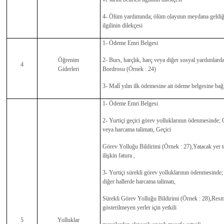
4- Ölüm yardımında; ölüm olayının meydana geldiği y
ilgilinin dilekçesi
1- Ödeme Emri Belgesi
Öğrenim
2- Burs, harçlık, harç veya diğer sosyal yardımlard
4
Giderleri
Bordrosu (Örnek : 24)
3- Malî yılın ilk ödemesine ait ödeme belgesine ba
1- Ödeme Emri Belgesi
2- Yurtiçi geçici görev yolluklarının ödenmesinde;
veya harcama talimatı, Geçici
Görev Yolluğu Bildirimi (Örnek : 27),Yatacak yer t
ilişkin fatura ,
3- Yurtiçi sürekli görev yolluklarının ödenmesinde
diğer hallerde harcama talimatı,
Sürekli Görev Yolluğu Bildirimi (Örnek : 28),Resm
gösterilmeyen yerler için yetkili
5
Yolluklar