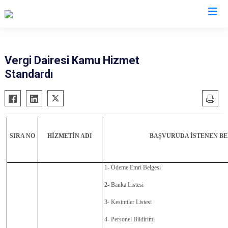
Adana
Vergi Dairesi Kamu Hizmet
Standardı
Aladağ
Saimbeyli
Ceyhan
Seyhan
Feke
Tufanbeyli
İmamoğlu
Yumurtalık
SIRA NO
HİZMETİN ADI
BAŞVURUDA İSTENEN B
Karaisalı
Yüreğir
Karataş
Sarıçam
1- Ödeme Emri Belgesi
Kozan
Çukurova
2- Banka Listesi
Pozantı
3- Kesintiler Listesi
4- Personel Bildirimi