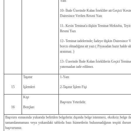
Yazı
10- İhale Üzerinde Kalan İstekliler ait Geçici/ Kesi
Dairesince Verilen Resmi Yazı
11- Kesin Teminat'a ilişkin Teminat Mektubu, Teyit İ
Resmi Yazı
12- Teminat iadelerinde; İadeye ilişkin Dairesince
borcu olmadığına ait yazı ( Piyasadan hazır halde a
aranmaz. )
13- Üzerinde İhale Kalan İsteklilerin Geçici Teminat
yatırmadan iade edilmez.
Taşınır
1-Yazı
15
İşlemleri
2-Taşınır İşlem Fişi
Kişi
Başvuru Yeterlidir.
16
Borçları
Başvuru esnasında yukarıda belirtilen belgelerin dışında belge istenmesi, eksiksiz belge i
tamamlanmaması veya yukarıdaki tabloda bazı hizmetlerin bulunmadığının tespiti durum
başvurunuz.