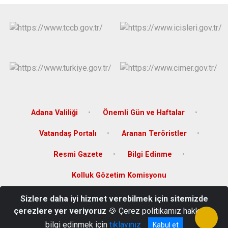
Adana Valiliği
Önemli Gün ve Haftalar
Vatandaş Portalı
Aranan Teröristler
Resmi Gazete
Bilgi Edinme
Kolluk Gözetim Komisyonu
Sizlere daha iyi hizmet verebilmek için sitemizde
Karapınar Mahallesi Cumhuriyet Caddesi No: 43 Karaisalı/ADANA
çerezlere yer veriyoruz
🍪 Çerez politikamız hakkında
Telefon : (0322) 551 20 14 Fax : (0322) 551 20 69
bilgi edinmek için
tıklayınız
Kabul et