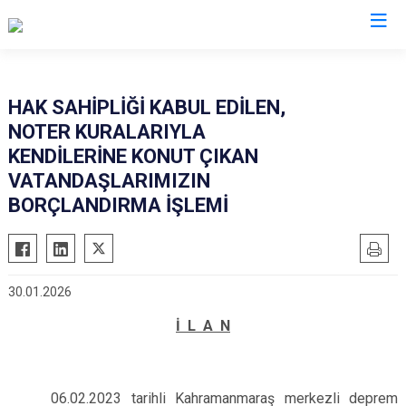
Adana
HAK SAHİPLİĞİ KABUL EDİLEN,
NOTER KURALARIYLA
Aladağ
Saimbeyli
KENDİLERİNE KONUT ÇIKAN
Ceyhan
Seyhan
VATANDAŞLARIMIZIN
Feke
Tufanbeyli
BORÇLANDIRMA İŞLEMİ
İmamoğlu
Yumurtalık
Karaisalı
Yüreğir
Karataş
Sarıçam
30.01.2026
Kozan
Çukurova
İ L A N
Pozantı
06.02.2023 tarihli Kahramanmaraş merkezli deprem