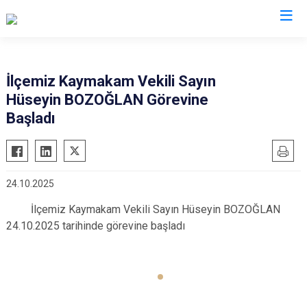
Adana
İlçemiz Kaymakam Vekili Sayın
Hüseyin BOZOĞLAN Görevine
Aladağ
Saimbeyli
Başladı
Ceyhan
Seyhan
Feke
Tufanbeyli
İmamoğlu
Yumurtalık
24.10.2025
Karaisalı
Yüreğir
İlçemiz Kaymakam Vekili Sayın Hüseyin BOZOĞLAN
Karataş
Sarıçam
24.10.2025 tarihinde görevine başladı
Kozan
Çukurova
Pozantı